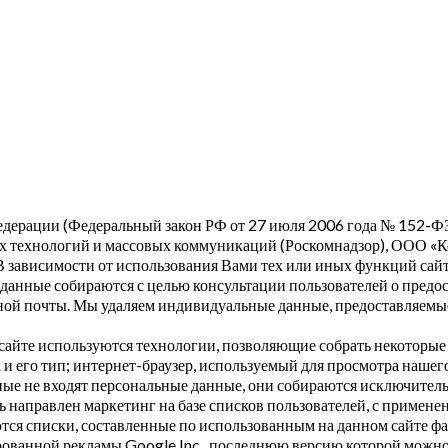
дерации (Федеральный закон РФ от 27 июля 2006 года № 152-ФЗ
х технологий и массовых коммуникаций (Роскомнадзор), ООО «Кон
 В зависимости от использования Вами тех или иных функций са
данные собираются с целью консультации пользователей о предо
ой почты. Мы удаляем индивидуальные данные, предоставляемые
айте используются технологии, позволяющие собрать некоторые т
 его тип; интернет-браузер, используемый для просмотра нашего 
нные не входят персональные данные, они собираются исключител
ь направлен маркетинг на базе списков пользователей, с примене
ются списки, составленные по использованным на данном сайте ф
ированной рекламы Google Inc., последнюю версию которой можно