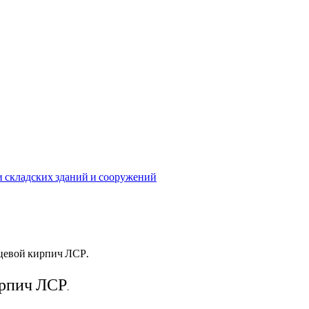
и складских зданий и сооружений
цевой кирпич ЛСР.
рпич ЛСР.