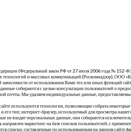
дерации (Федеральный закон РФ от 27 июля 2006 года № 152-ФЗ
х технологий и массовых коммуникаций (Роскомнадзор), ООО «Кон
 В зависимости от использования Вами тех или иных функций са
данные собираются с целью консультации пользователей о предо
ой почты. Мы удаляем индивидуальные данные, предоставляемые
айте используются технологии, позволяющие собрать некоторые т
 его тип; интернет-браузер, используемый для просмотра нашего 
нные не входят персональные данные, они собираются исключител
ь направлен маркетинг на базе списков пользователей, с примене
ются списки, составленные по использованным на данном сайте ф